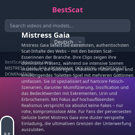
BestScat
Mistress Gaia
Mistress Gaia liefert die extremsten, authentischsten
Scat-Inhalte des Webs – mit den besten Scat-
Esserinnen der Branche. Ihre Clips zeigen ihre
BestScat
/
Mistress Gaia
/
dominante Präsenz, während sie intensive Szenen
MISTRESS GAIA: DAS ABENDMAHL DER SISSY – ENTFESSELTE
inszeniert, die Goldregen, chaotische Fütterungen und
DOMINATION
erniedrigendes Toiletten-Spiel mit mehreren Göttinnen
umfassen. Sie ist spezialisiert auf hartcore Fetisch-
Szenarien, darunter Mumifizierung, Sissification und
das Bedecktwerden mit Exkrementen, Urin und
Erbrochenem. Mit Fokus auf hochauflösenden
Realismus verspricht sie absolut keine Fakes – nur
rohe, kompromisslose Akte. Für Fans der perversesten
Gelüste bietet Mistress Gaia eine düster-verspielte
Einladung, die ultimativen Grenzen der Unterwerfung
auszuloten.
M