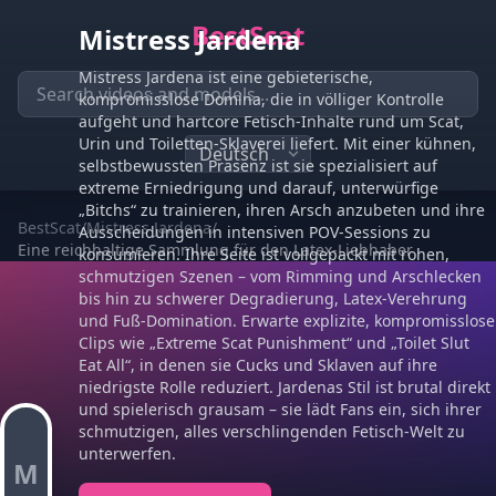
BestScat
Mistress Jardena
Mistress Jardena ist eine gebieterische,
kompromisslose Domina, die in völliger Kontrolle
aufgeht und hartcore Fetisch-Inhalte rund um Scat,
Urin und Toiletten-Sklaverei liefert. Mit einer kühnen,
selbstbewussten Präsenz ist sie spezialisiert auf
extreme Erniedrigung und darauf, unterwürfige
„Bitchs“ zu trainieren, ihren Arsch anzubeten und ihre
BestScat
/
Mistress Jardena
/
Ausscheidungen in intensiven POV-Sessions zu
Eine reichhaltige Sammlung für den Latex-Liebhaber
konsumieren. Ihre Seite ist vollgepackt mit rohen,
schmutzigen Szenen – vom Rimming und Arschlecken
bis hin zu schwerer Degradierung, Latex-Verehrung
und Fuß-Domination. Erwarte explizite, kompromisslose
Clips wie „Extreme Scat Punishment“ und „Toilet Slut
Eat All“, in denen sie Cucks und Sklaven auf ihre
niedrigste Rolle reduziert. Jardenas Stil ist brutal direkt
und spielerisch grausam – sie lädt Fans ein, sich ihrer
schmutzigen, alles verschlingenden Fetisch-Welt zu
unterwerfen.
M