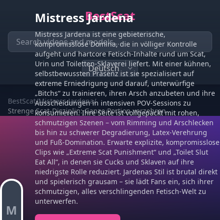
BestScat
Mistress Jardena
Mistress Jardena ist eine gebieterische,
kompromisslose Domina, die in völliger Kontrolle
aufgeht und hartcore Fetisch-Inhalte rund um Scat,
Urin und Toiletten-Sklaverei liefert. Mit einer kühnen,
selbstbewussten Präsenz ist sie spezialisiert auf
extreme Erniedrigung und darauf, unterwürfige
„Bitchs“ zu trainieren, ihren Arsch anzubeten und ihre
BestScat
/
Mistress Jardena
/
Ausscheidungen in intensiven POV-Sessions zu
Strenge Scat-Disziplin: Ganze Portion verzehren
konsumieren. Ihre Seite ist vollgepackt mit rohen,
schmutzigen Szenen – vom Rimming und Arschlecken
bis hin zu schwerer Degradierung, Latex-Verehrung
und Fuß-Domination. Erwarte explizite, kompromisslose
Clips wie „Extreme Scat Punishment“ und „Toilet Slut
Eat All“, in denen sie Cucks und Sklaven auf ihre
niedrigste Rolle reduziert. Jardenas Stil ist brutal direkt
und spielerisch grausam – sie lädt Fans ein, sich ihrer
schmutzigen, alles verschlingenden Fetisch-Welt zu
unterwerfen.
M