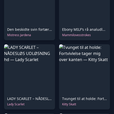
Den beskidte svin fortærede hver eneste smule af sin frues affald
Ebony MILF’s rå analudløsning og gyldent flow
Mistress Jardena
Mammilovesstrokes
LADY SCARLET – NÅDESLØS UDLØSNING hd
Tvunget til at holde: Fortvivlelse tager mig over kanten
Lady Scarlet
Kitty Skatt