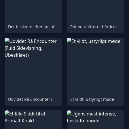
Det beskidte efterspil af en vild parring
Råt og ufiltreret hårdcore scat-møde (66)
Udvidet Rå Encounter (Fuld Sidevisning, Ubeskåret)
Et vildt, ustyrligt møde