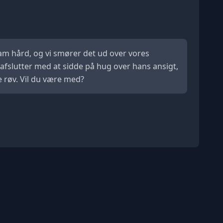
ham hård, og vi smører det ud over vores
g afslutter med at sidde på hug over hans ansigt,
e røv. Vil du være med?