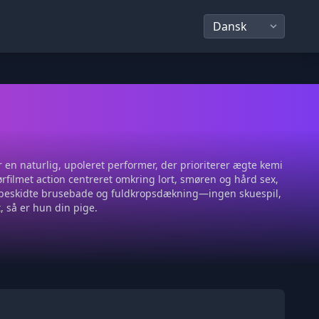
en naturlig, upoleret performer, der prioriterer ægte kemi
tørfilmet action centreret omkring lort, smøren og hård sex,
s, beskidte brusebade og fuldkropsdækning—ingen skuespil,
t, så er hun din pige.