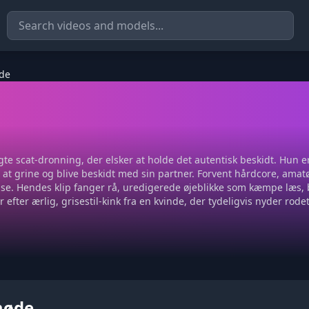
øde
 scat-dronning, der elsker at holde det autentisk beskidt. Hun er 
til at grine og blive beskidt med sin partner. Forvent hårdcore, ama
rkelse. Hendes klip fanger rå, uredigerede øjeblikke som kæmpe læ
r efter ærlig, grisestil-kink fra en kvinde, der tydeligvis nyder rode
møde