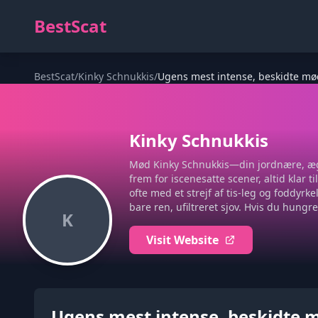
BestScat
BestScat
/
Kinky Schnukkis
/
Ugens mest intense, beskidte m
Kinky Schnukkis
Mød Kinky Schnukkis—din jordnære, ægte
frem for iscenesatte scener, altid klar 
ofte med et strejf af tis-leg og foddy
bare ren, ufiltreret sjov. Hvis du hungre
K
Visit Website
Ugens mest intense, beskidte 