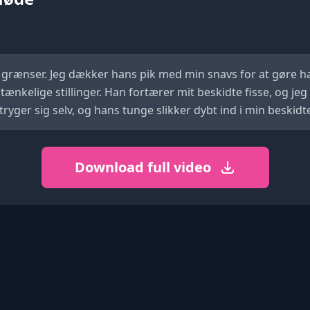
le grænser. Jeg dækker hans pik med min snavs for at gøre 
tænkelige stillinger. Han fortærer mit beskidte fisse, og je
yger sig selv, og hans tunge slikker dybt ind i min beskidt
Download full video