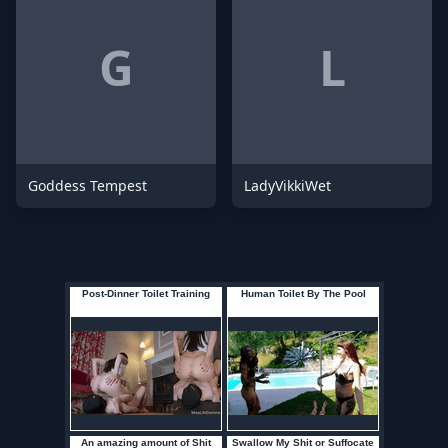
G
L
Goddess Tempest
LadyVikkiWet