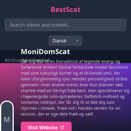
BestScat
MoniDomScat
BestScat
/
MoniDomScat
Gør dig klar til en hvirvelvind af legende energi og
forførende drilleri! Denne fantastiske model fascinerer
med sine naturlige kurver og et drillende smil, der
lover uforglemmelig sjov. Hendes personlighed stråler
igennem i hver eneste scene, hvor hun blander sød
charme med en herligt fræk kant. Hun specialiserer sig
i højenergiske solo-optrædener, fodfetish-indhold og
immersiv rollespil, der får dig til at føle dig som
stjernen i showet. Træd ind i hendes verden for en
session, der er lige dele fræk og sød!
M
Visit Website