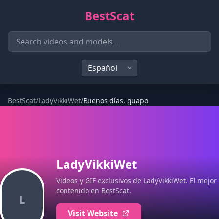
BestScat
BestScat
/
LadyVikkiWet
/
Buenos días, guapo
LadyVikkiWet
Videos y GIF exclusivos de LadyVikkiWet. El mejor
contenido en BestScat.
L
Visit Website