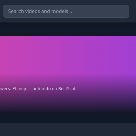
wers. El mejor contenido en BestScat.