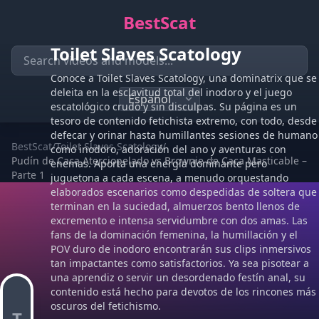
BestScat
Toilet Slaves Scatology
Conoce a Toilet Slaves Scatology, una dominatrix que se
deleita en la esclavitud total del inodoro y el juego
escatológico crudo y sin disculpas. Su página es un
tesoro de contenido fetichista extremo, con todo, desde
defecar y orinar hasta humillantes sesiones de humano
BestScat
/
Toilet Slaves Scatology
/
como inodoro, adoración del ano y aventuras con
Pudín de Caca Aterciopelado vs Brownie de Caca Masticable –
enemas. Aporta una energía dominante pero
Parte 1
juguetona a cada escena, a menudo orquestando
elaborados escenarios como despedidas de soltera que
terminan en la suciedad, almuerzos bento llenos de
excremento e intensa servidumbre con dos amas. Las
fans de la dominación femenina, la humillación y el
POV duro de inodoro encontrarán sus clips inmersivos
tan impactantes como satisfactorios. Ya sea pisotear a
una aprendiz o servir un desordenado festín anal, su
contenido está hecho para devotos de los rincones más
oscuros del fetichismo.
T