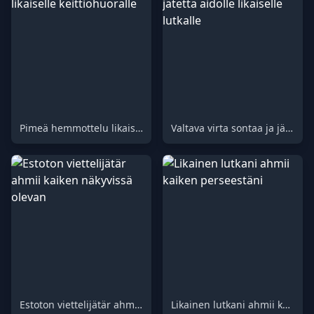
Pimeä hemmottelu likaiselle keittiöhuoralle
Valtava virta sontaa ja jätettä aidolle likaiselle lutkalle
Estoton viettelijätär ahmii kaiken näkyvissä olevan
Likainen lutkani ahmii kaiken perseestäni