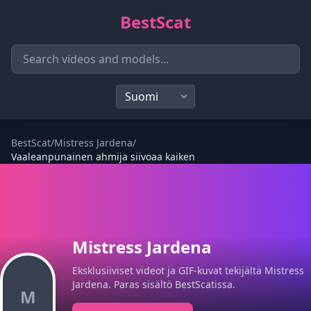
BestScat
BestScat
/
Mistress Jardena
/
Vaaleanpunainen ahmija siivoaa kaiken
Mistress Jardena
Eksklusiiviset videot ja GIF-kuvat tekijältä Mistress
Jardena. Paras sisältö BestScatissa.
M