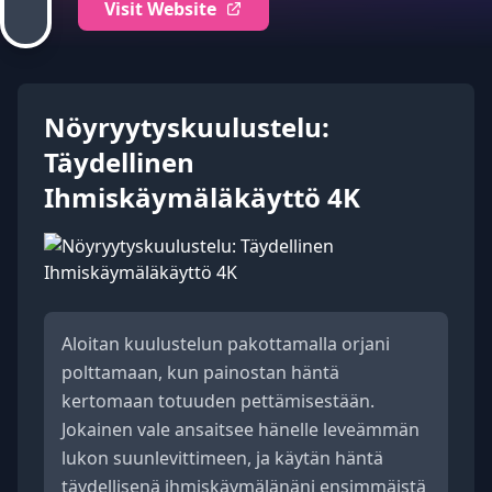
Visit Website
Nöyryytyskuulustelu:
Täydellinen
Ihmiskäymäläkäyttö 4K
Aloitan kuulustelun pakottamalla orjani
polttamaan, kun painostan häntä
kertomaan totuuden pettämisestään.
Jokainen vale ansaitsee hänelle leveämmän
lukon suunlevittimeen, ja käytän häntä
täydellisenä ihmiskäymälänäni ensimmäistä