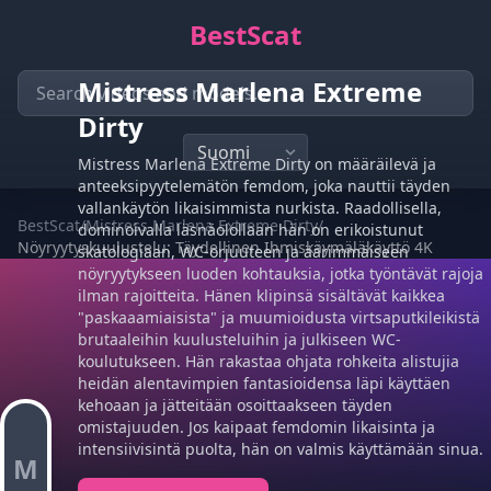
BestScat
Mistress Marlena Extreme
Dirty
Mistress Marlena Extreme Dirty on määräilevä ja
anteeksipyytelemätön femdom, joka nauttii täyden
vallankäytön likaisimmista nurkista. Raadollisella,
BestScat
/
Mistress Marlena Extreme Dirty
/
dominoivalla läsnäolollaan hän on erikoistunut
Nöyryytyskuulustelu: Täydellinen Ihmiskäymäläkäyttö 4K
skatologiaan, WC-orjuuteen ja äärimmäiseen
nöyryytykseen luoden kohtauksia, jotka työntävät rajoja
ilman rajoitteita. Hänen klipinsä sisältävät kaikkea
"paskaaamiaisista" ja muumioidusta virtsaputkileikistä
brutaaleihin kuulusteluihin ja julkiseen WC-
koulutukseen. Hän rakastaa ohjata rohkeita alistujia
heidän alentavimpien fantasioidensa läpi käyttäen
kehoaan ja jätteitään osoittaakseen täyden
omistajuuden. Jos kaipaat femdomin likaisinta ja
intensiivisintä puolta, hän on valmis käyttämään sinua.
M