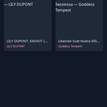
LILY DUPONT: KASVOT LUOTU LIKAANI VARTEN
Likainen Scat-Huora Villissä Itsensä Likaisessa Sessiossa
LILY DUPONT
Goddess Tempest