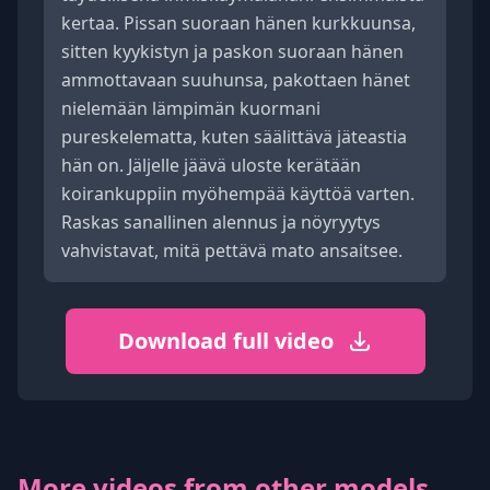
kertaa. Pissan suoraan hänen kurkkuunsa,
sitten kyykistyn ja paskon suoraan hänen
ammottavaan suuhunsa, pakottaen hänet
nielemään lämpimän kuormani
pureskelematta, kuten säälittävä jäteastia
hän on. Jäljelle jäävä uloste kerätään
koirankuppiin myöhempää käyttöä varten.
Raskas sanallinen alennus ja nöyryytys
vahvistavat, mitä pettävä mato ansaitsee.
Download full video
More videos from other models