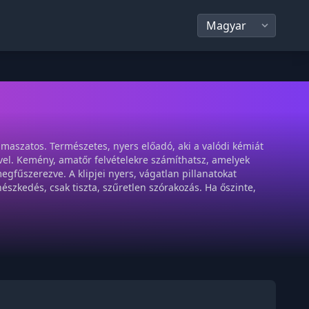
 maszatos. Természetes, nyers előadó, aki a valódi kémiát
vel. Kemény, amatőr felvételekre számíthatsz, amelyek
egfűszerezve. A klipjei nyers, vágatlan pillanatokat
észkedés, csak tiszta, szűretlen szórakozás. Ha őszinte,