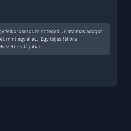
y felkorbácsol, mint téged... Hatalmas adagot
mint egy állat... Egy teljes fél óra
 élvezetek világában