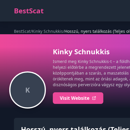
BestScat
BestScat
/
Kinky Schnukkis
/
Hosszú, nyers találkozás (Teljes o
Kinky Schnukkis
Ismerd meg Kinky Schnukkis-t – a földhö
helyezi előtérbe a megrendezett jelene
középpontjában a szarás, a maszatolás és
örökítenek meg, mint az óriási adagok, 
disznóságos perverzióra vágysz egy olya
K
Visit Website
Hosszú, nyers találkozás (Teljes