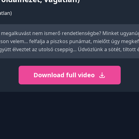
s, megalkuvást nem ismerő rendetlenségbe? Minket ugyanúg
n velem... felfalja a piszkos punámat, mielőtt úgy megkefél, 
yütt élveztet az utolsó cseppig... Üdvözlünk a sötét, tiltott
Download full video