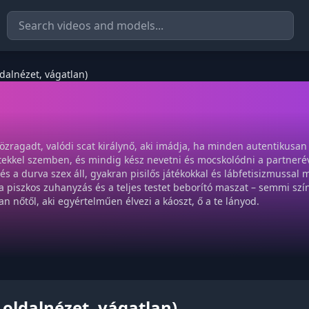
ldalnézet, vágatlan)
zragadt, valódi scat királynő, aki imádja, ha minden autentikusan
tekkel szemben, és mindig kész nevetni és mocskolódni a partneré
 a durva szex áll, gyakran pisilős játékokkal és lábfetisizmussal m
a piszkos zuhanyzás és a teljes testet beborító maszat – semmi szín
n nőtől, aki egyértelműen élvezi a káoszt, ő a te lányod.
 oldalnézet, vágatlan)