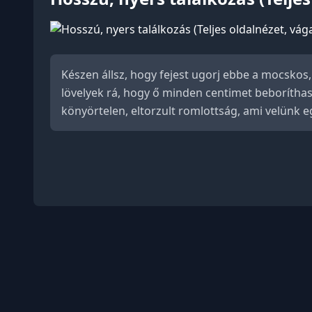
Készen állsz, hogy fejest ugorj ebbe a mocsko
lövelyek rá, hogy ő minden centimet beboríthasso
könyörtelen, eltorzult romlottság, ami velünk eg