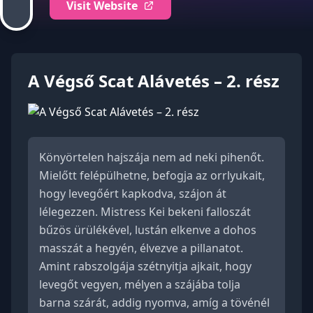
Visit Website
A Végső Scat Alávetés – 2. rész
Könyörtelen hajszája nem ad neki pihenőt.
Mielőtt felépülhetne, befogja az orrlyukait,
hogy levegőért kapkodva, szájon át
lélegezzen. Mistress Kei bekeni falloszát
bűzös ürülékével, lustán elkenve a dohos
masszát a hegyén, élvezve a pillanatot.
Amint rabszolgája szétnyitja ajkait, hogy
levegőt vegyen, mélyen a szájába tolja
barna szárát, addig nyomva, amíg a tövénél