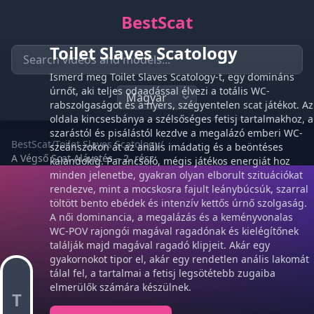
BestScat
Toilet Slaves Scatology
Ismerd meg Toilet Slaves Scatology-t, egy domináns
úrnőt, aki teljes odaadással élvezi a totális WC-
rabszolgaságot és a nyers, szégyentelen scat játékot. Az
oldala kincsesbánya a szélsőséges fetisj tartalmakhoz, a
szarástól és pisálástól kezdve a megalázó emberi WC-
BestScat
/
Toilet Slaves Scatology
/
szeánszokon át az anális imádatig és a beöntéses
A Végső Scat Alávetés – 2. rész
kalandokig. Parancsoló, mégis játékos energiát hoz
minden jelenetbe, gyakran olyan elborult szituációkat
rendezve, mint a mocskosra fajult leánybúcsúk, szarral
töltött bento ebédek és intenzív kettős úrnő szolgaság.
A női dominancia, a megalázás és a keményvonalas
WC-POV rajongói magával ragadónak és kielégítőnek
találják majd magával ragadó klipjeit. Akár egy
gyakornokot tipor el, akár egy rendetlen anális lakomát
tálal fel, a tartalmai a fetisj legsötétebb zugaiba
elmerülők számára készülnek.
T