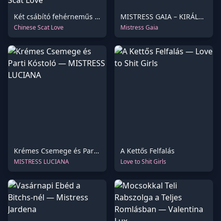
Két csábító fehérneműs istennő sötét, makacs lerakódást hagy a humán WC nyílásánál, és megparancsolja neki, hogy kenje szét a padlón, mielőtt felfalja
MISTRESS GAIA – KIRÁLYI LAKOMA A TENGEREN – HD
Chinese Scat Love
Mistress Gaia
Krémes Csemege és Parti Kóstoló
A Kettős Felfalás
MISTRESS LUCIANA
Love to Shit Girls