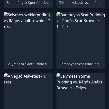
Szobalányok Speciális Szolgáltatása Dr. Tatsunak – 2. rész
Tiltott szobalányszolgáltatás: A szobalány titkos ajánlata – 1. rész
Selymes székletpuding vs Rágós análbrownie – 2. rész
Bársonyos Scat Pudding vs. Rágós Scat Brownie – 1. rész