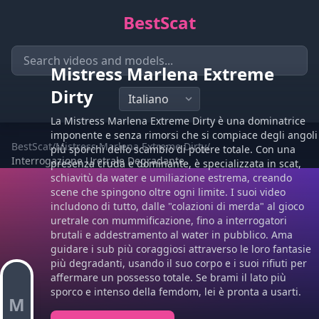
BestScat
Mistress Marlena Extreme
Dirty
La Mistress Marlena Extreme Dirty è una dominatrice
imponente e senza rimorsi che si compiace degli angoli
BestScat
/
Mistress Marlena Extreme Dirty
/
più sporchi dello scambio di potere totale. Con una
Interrogazione Uretrale Degradante
presenza cruda e dominante, è specializzata in scat,
schiavitù da water e umiliazione estrema, creando
scene che spingono oltre ogni limite. I suoi video
includono di tutto, dalle "colazioni di merda" al gioco
uretrale con mummificazione, fino a interrogatori
brutali e addestramento al water in pubblico. Ama
guidare i sub più coraggiosi attraverso le loro fantasie
più degradanti, usando il suo corpo e i suoi rifiuti per
affermare un possesso totale. Se brami il lato più
sporco e intenso della femdom, lei è pronta a usarti.
M