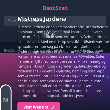
BestScat
Mistress Jardena
Mistress Jardena er en kommanderende, uforbeholden
dominatrix som trives med total kontroll, og leverer
hardcore fetisjinnhold sentrert rundt avføring, urin og
toalettslaveri. Med en dristig, selvsikker tilstedeværelse
spesialiserer hun seg på ekstrem ydmykelse, og trener
BestScat
/
Mistress Jardena
/
Gjorde ham til min ydmyke tjener
underdanige «tisper» til å tilbe rumpa hennes og
konsumere avfallet hennes i intense POV-økter. Siden
hennes er fylt med rå, skitne scener – fra rimming og
rumpe-slikking til tung degradering, latexdyrkelse og
fotdominans. Forvent eksplisitte, hemningsløse klipp
som «Extreme Scat Punishment» og «Toilet Slut Eat All»,
der hun reduserer cucks og slaver til deres laveste
rolle. Jardenas stil er brutalt direkte og lekent
ondskapsfull, og inviterer fans til å underkaste seg
hennes skitne, altoppslukende fetisjverden.
M
Visit Website