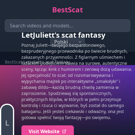
BestScat
LetJuliett's scat fantasy
Poznaj Juliett—twojego bezpardonowego,
bezpruderyjnego przewodnika po świecie brudnych,
zakazanych przyjemności. Z figlarnym uśmiechem i
BestScat
/
LetJuliett's scat fantasy
luzackim podejściem stawia na surowe, autentyczne
sceny, łącząc kink z humorem i zerową dozą udawania.
Jej specjalność to scat: od rozsmarowywania i
wypychania majtek po interaktywne „smakołyki” i
zabawę dildo—każdą brudną chwilę zamienia w
zaproszenie. Spodziewaj się spontanicznych,
praktycznych klipów, w których w pełni przejmuje
kontrolę i rzuca ci wyzwanie, byś został do samego
bałaganu. Jeśli jesteś ciekawski i odważny, ona jest
gotowa spełnić twoją fantazję—po swojemu.
L
Visit Website