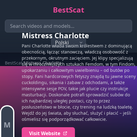
BestScat
Mistress Charlotte
Pani Charlotte włada swoim królestwem z dominującą
obecnością, łącząc stanowczą, władczą osobowość z
przekornym, okrutnym zacięciem. Jej klipy specjalizują
BestScat
/
Mistress Charlotte
się w mroczniejszych sztukach Femdom, w tym Findom,
upokarzaniu i całkowitym uwielbieniu – od butów po
stopy. Fani hardcorowych fetyszy znajdą tu jawne sceny
cuckoldingu, sikania i zabaw z odchodami, a także
intensywne sesje POV, takie jak plucie czy instrukcje
masturbacji. Doskonale potrafi sprowadzić subów do
ich najbardziej uległej postaci, czy to przez
posłuszeństwo w błocie, czy trening na ludzką toaletę.
Wejdź do jej świata, aby słuchać, służyć i płacić – jeśli
ośmielisz się podporządkować całkowicie.
M
Visit Website