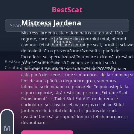
BestScat
Mistress Jardena
Mistress Jardena este o dominatrix autoritară, fără
regrete, care se hrănește din controlul total, oferind
conținut fetish hardcore centrat pe scat, urină și sclavie
de toaletă. Cu o prezență îndrăzneață și plină de
încredere, se specializează în umilire extremă, dresând
BestScat
/
Mistress Jardena
/
„cățele" submissive să îi venereze fundul și să îi
Creatură nătângă care încearcă să înfulece tot ce vede
consume deșeurile în sesiuni intense POV. Pagina ei
este plină de scene crude și murdare—de la rimming și
lins de anus până la degradare grea, venerarea
latexului și dominație cu picioarele. Te poți aștepta la
clipuri explicite, fără restricții, precum „Extreme Scat
Punishment" și „Toilet Slut Eat All", unde reduce
cuckold-uri și sclavi la cel mai de jos rol al lor. Stilul
Jardenei este brutal de direct și jucăuș de crud,
invitând fanii să se supună lumii ei fetish murdare și
devoratoare.
M