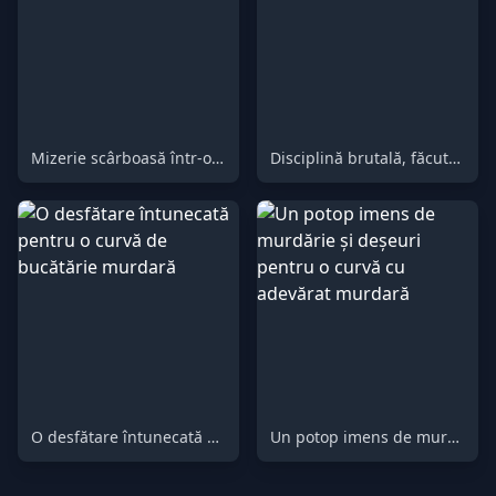
Mizerie scârboasă într-o sesiune umilitoare
Disciplină brutală, făcută personală
O desfătare întunecată pentru o curvă de bucătărie murdară
Un potop imens de murdărie și deșeuri pentru o curvă cu adevărat murdară