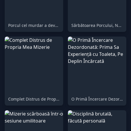
Porcul cel murdar a devorat fiecare ultimă fărâmă din resturile stăpânei sale
Sărbătoarea Porcului, Neconvențională și Savuroasă
Complet Distrus de Propria Mea Mizerie
O Primă Încercare Dezordonată: Prima Sa Experiență cu Toaleta, Pe Deplin Încărcată