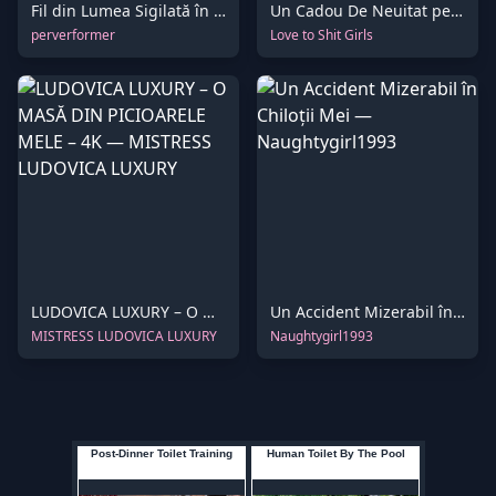
Fil din Lumea Sigilată în Latex, Forțat în Gura Sclavului Legat – Partea 1
Un Cadou De Neuitat pentru Tine
perverformer
Love to Shit Girls
LUDOVICA LUXURY – O MASĂ DIN PICIOARELE MELE – 4K
Un Accident Mizerabil în Chiloții Mei
MISTRESS LUDOVICA LUXURY
Naughtygirl1993