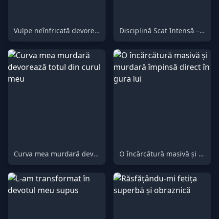
Vulpe neînfricată devorează tot ce îi iese în cale
Disciplină Scat Intensă – Consumă Fiecare Îmbucătură Până la Capăt
Curva mea murdară devorează totul din curul meu
O încărcătură masivă și murdară împinsă direct în gura lui