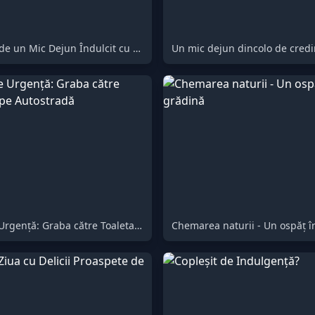
Bucură-te de un Mic Dejun Îndulcit cu Ciocolată și cu un Surpriză Nostimă
Un mic dejun dincolo de credi
Oprire de Urgență: Graba către Toaleta de pe Autostradă
Chemarea naturii - Un ospăț î