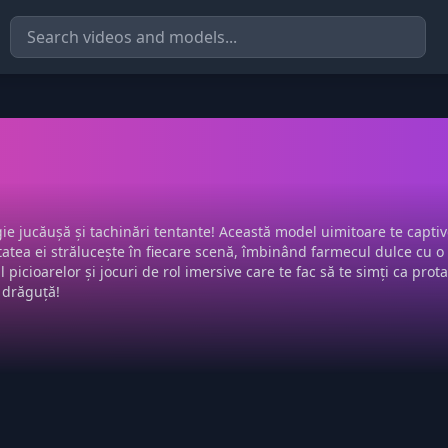
ie jucăușă și tachinări tentante! Această model uimitoare te capti
tatea ei strălucește în fiecare scenă, îmbinând farmecul dulce cu o 
 picioarelor și jocuri de rol imersive care te fac să te simți ca pro
 drăguță!