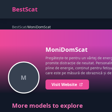
BestScat
BestScat
/
MoniDomScat
MoniDomScat
Pregătește-te pentru un vârtej de energ
promite distracție de neuitat. Personali
pline de energie, conținut pentru fetișul
care este pe măsură de obraznică și de
M
Visit Website
More models to explore