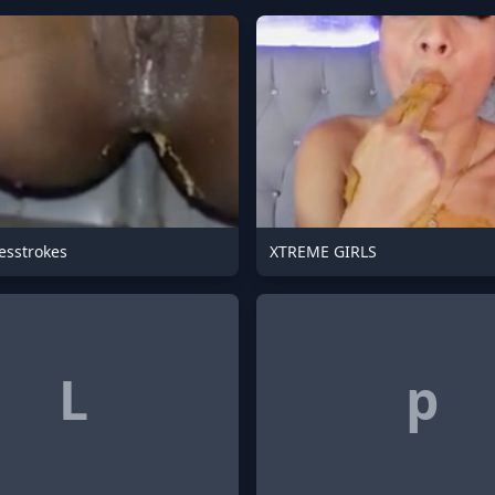
sstrokes
XTREME GIRLS
L
p