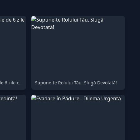
Alinare Zilnică - O compilație de 6 zile cu scaune masive
Supune-te Rolului Tău, Slugă Devotată!