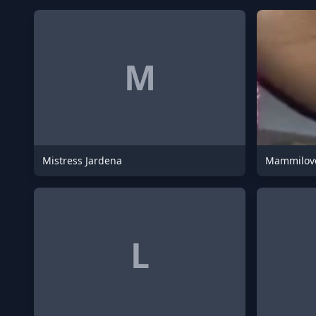
M
Mistress Jardena
Mammilove
L