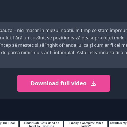
pauză – nici măcar în miezul nopții. În timp ce stăm împreun
ui. Fără un cuvânt, se poziționează deasupra feței mele. De
ncep să mestec și să înghit ofranda lui ca și cum ar fi cel m
 de parcă nimic nu s-ar fi întâmplat. Asta înseamnă să fii o
Download full video