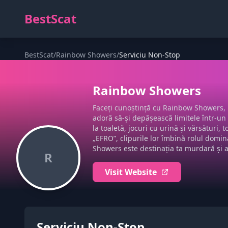
BestScat
BestScat
/
Rainbow Showers
/
Serviciu Non-Stop
Rainbow Showers
Faceți cunoștință cu Rainbow Showers, 
adoră să-și depășească limitele într-un 
la toaletă, jocuri cu urină și vărsături, 
„EFRO”, clipurile lor îmbină rolul domin
Showers este destinația ta murdară și
R
Visit Website
Serviciu Non-Stop