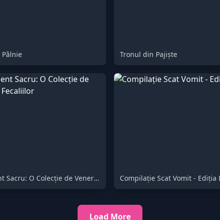
 Pâlnie
Tronul din Pajiște
Devotament Sacru: O Colecție de Venerare a Fecaliilor
Compilație Scat Vomit - Ediția
Load More