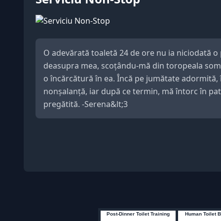
O adevărată toaletă 24 de ore nu ia niciodată o 
deasupra mea, scoțându-mă din toropeala somnul
o încărcătură în ea. Încă pe jumătate adormită, î
nonșalanță, iar după ce termin, mă întorc în pat
pregătită. -Serena&lt;3