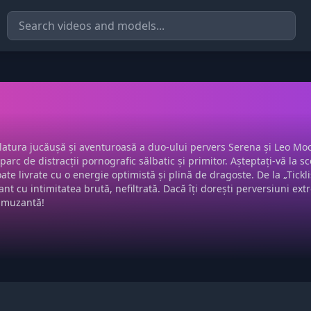
latura jucăușă și aventuroasă a duo-ului pervers Serena și Leo Moo
parc de distracții pornografic sălbatic și primitor. Așteptați-vă la 
toate livrate cu o energie optimistă și plină de dragoste. De la „Tickl
ant cu intimitatea brută, nefiltrată. Dacă îți dorești perversiuni e
 amuzantă!