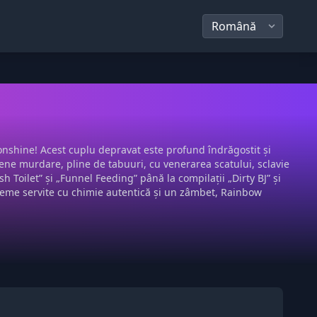
nshine! Acest cuplu depravat este profund îndrăgostit și
scene murdare, pline de tabuuri, cu venerarea scatului, sclavie
ish Toilet” și „Funnel Feeding” până la compilații „Dirty BJ” și
xtreme servite cu chimie autentică și un zâmbet, Rainbow