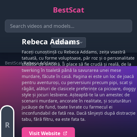
BestScat
Rebeca Addams
Faceți cunoștință cu Rebeca Addams, zeița voastră
tatuată, cu forme voluptoase, păr roz și o personalitate
BestScat
/
Rebeca Addams
sfidător de sinceră. Îi place să fie crudă și reală, de la
twerking în toaletă până la savurarea unei mese
murdare, făcute în casă. Pagina ei este un loc de joacă
pentru aventuroși, cu perversiuni precum pipi, scat și
râgâit, alături de clasicele preferințe ca picioare, doggy
style și jocuri lesbiene. Așteaptă-te la un amestec de
scenarii murdare, ancorate în realitate, și scuturături
jucăușe de fund, toate livrate cu farmecul ei
inconfundabil de fată rea. Dacă tânjești după distracție
tabu, fără filtru, ea este fata ta.
R
Visit Website