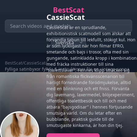
BestScat
CassieScat
CassieScat är en sprudlande,
exhibitionistisk scatmodell som älskar att
förvandla tabun till lekfullt, stökigt kul. Hon
är som lyckligast när hon filmar EFRO,
smetande och bajs i trosor, ofta med sin
gungande, satinklädda kropp i kombination
BestScat
/
CassieScat
/
med fräcka instruktioner till sina
Fylliga satinbyxor fyllda & instruktioner för en vintage-soppa
”toalettslavar”. Hennes klipp sträcker sig
från romantiska flickvänsscenarion till
härligt förnedrande förödmjukelse, alltid
med en blinkning och ett fniss. Förvänta
dig lavemang, laxermedel, blöjexperiment,
offentliga toalettbesök och till och med
ätbara ”bajsgodisar” i hennes förtjusande
smutsiga värld. Om du letar efter en
bubblande, praktisk guide till de
smutsigaste kinkarna, är hon din tjej.