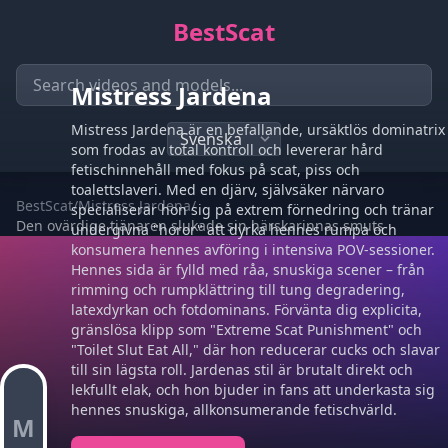
BestScat
Mistress Jardena
Mistress Jardena är en befallande, ursäktlös dominatrix
som frodas av total kontroll och levererar hård
fetischinnehåll med fokus på scat, piss och
toalettslaveri. Med en djärv, självsäker närvaro
BestScat
/
Mistress Jardena
/
specialiserar hon sig på extrem förnedring och tränar
Den ovärdige tjänaren slukade sin härskarinnas smuts
undergivna "horor" att dyrka hennes rumpa och
konsumera hennes avföring i intensiva POV-sessioner.
Hennes sida är fylld med råa, snuskiga scener – från
rimming och rumpklättring till tung degradering,
latexdyrkan och fotdominans. Förvänta dig explicita,
gränslösa klipp som "Extreme Scat Punishment" och
"Toilet Slut Eat All," där hon reducerar cucks och slavar
till sin lägsta roll. Jardenas stil är brutalt direkt och
lekfullt elak, och hon bjuder in fans att underkasta sig
hennes snuskiga, allkonsumerande fetischvärld.
M