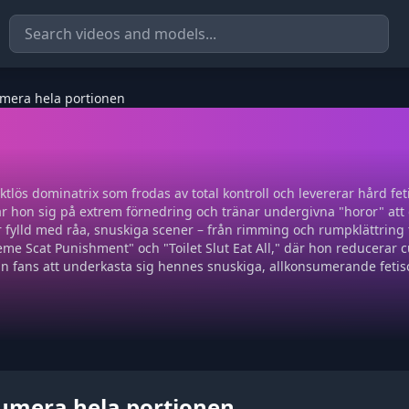
umera hela portionen
ktlös dominatrix som frodas av total kontroll och levererar hård fet
erar hon sig på extrem förnedring och tränar undergivna "horor" 
r fylld med råa, snuskiga scener – från rimming och rumpklättring 
me Scat Punishment" och "Toilet Slut Eat All," där hon reducerar cuck
r in fans att underkasta sig hennes snuskiga, allkonsumerande fetis
sumera hela portionen