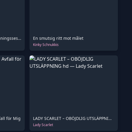
En Första Gemensam Toaletträningssession, Sötad med en Extra Belöning
En smutsig ritt mot målet
Kinky Schnukkis
all för Mig
LADY SCARLET – OBÖJDLIG UTSLÄPPNING hd
Lady Scarlet