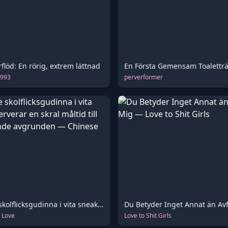
rflöd: En rörig, extrem lättnad
1993
perverformer
Strålande skolflicksgudinna i vita sneakers serverar en skral måltid till den svältande avgrunden
Du Betyder Inget Annat än Avf
 Love
Love to Shit Girls