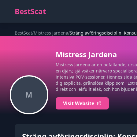
BestScat
BestScat
/
Mistress Jardena
/
Sträng avföringsdisciplin: Kons
Mistress Jardena
Mistress Jardena är en befallande, ursä
en djärv, självsäker närvaro specialis
intensiva POV-sessioner. Hennes sida ä
dig explicita, gränslösa klipp som "Extre
direkt och lekfullt elak, och hon bjude
M
Visit Website
Sträng avföringsdisciplin: Kon