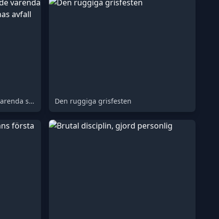
Den smutsiga svinet slukade varenda sista smula av sin härskarinnas avfall
Den ruggiga grisfesten