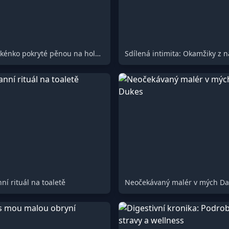
Toaletní prkénko pokryté pěnou na holení
ní rituál na toaletě
Neočekávaný malér v mých Da