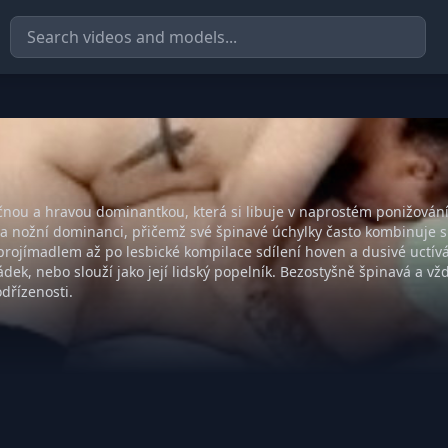
nou a hravou dominantkou, která si libuje v naprostém ponižován
í a nožní dominanci, přičemž své špinavé úchylky často kombinuje s
rojímadlem až po lesbické kompilace sdílení hoven a dusivé uctív
řádek, nebo slouží jako její lidský popelník. Bezostyšně špinavá a vžd
odřízenosti.