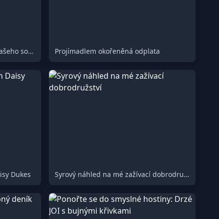
Sdílená intimita: Okamžiky z našeho soukromého světa
Projímadlem okořeněná odplata
isy Dukes
Syrový náhled na mé zažívací dobrodružství