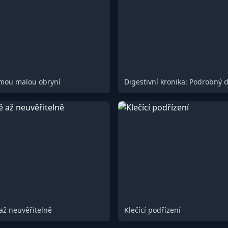
mou malou obryní
až neuvěřitelně
Klečící podřízení