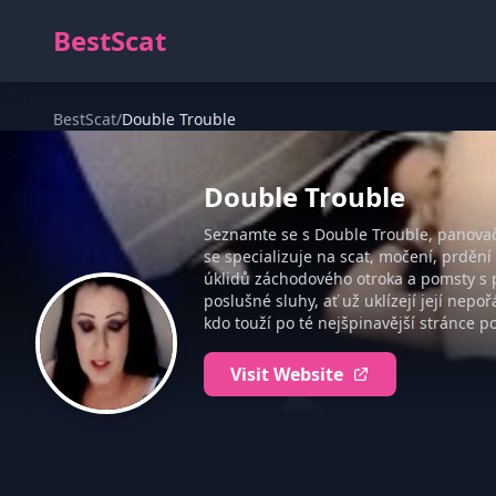
BestScat
BestScat
/
Double Trouble
Double Trouble
Seznamte se s Double Trouble, panovač
se specializuje na scat, močení, prděn
úklidů záchodového otroka a pomsty s p
poslušné sluhy, ať už uklízejí její nepo
kdo touží po té nejšpinavější stránce p
Visit Website