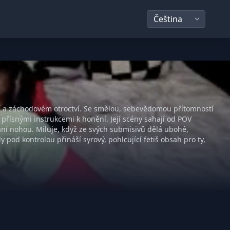
í a záchodovém otroctví. Se smělou, sebevědomou přítomností
 přísnými instrukcemi k honění. Její scény sahají od POV
ání nohou. Miluje, když ze svých submisivů dělá ubohé,
y pod kontrolou přináší syrový, pohlcující fetiš obsah pro ty,