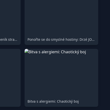
Digestivní kronika: Podrobný deník stravy a wellness
Ponořte se do smyslné hostiny: Drzé JOI s bujnými křivkami
Bitva s alergiemi: Chaotický boj