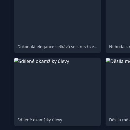
Dokonalá elegance setkává se s nezřízeným chaosem
Nehoda s 
Sdílené okamžiky úlevy
Děsila mě 