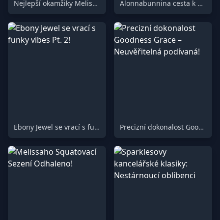
Nejlepší okamžiky Melissy: Legendární kompilace!
Alonnabunnina cesta k úlevě: Překonávání nepohodlí!
Ebony Jewel se vrací s funky vibes Pt. 2!
Precizní dokonalost Goodness Grace – Neuvěřitelná podívaná!