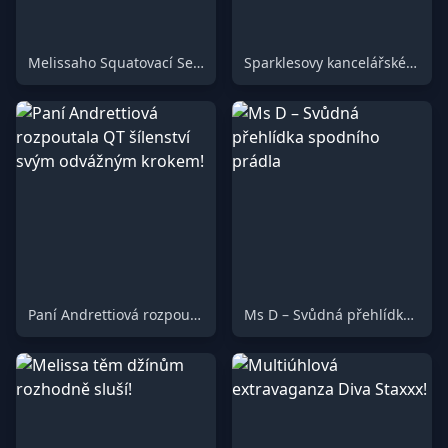
Melissaho Squatovací Sezení Odhaleno!
Sparklesovy kancelářské klasiky: Nestárnoucí oblíbenci
Paní Andrettiová rozpoutala QT šílenství svým odvážným krokem!
Ms D – Svůdná přehlídka spodního prádla