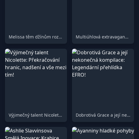
Melissa těm džínům rozhodně sluší!
Multiúhlová extravaganza Diva Staxxx!
Výjimečný talent Nicolette: Překračování hranic, nadšení a vše mezi tím!
Dobrotivá Grace a její nekonečná kompilace: Legendární přehlídka EFRO!