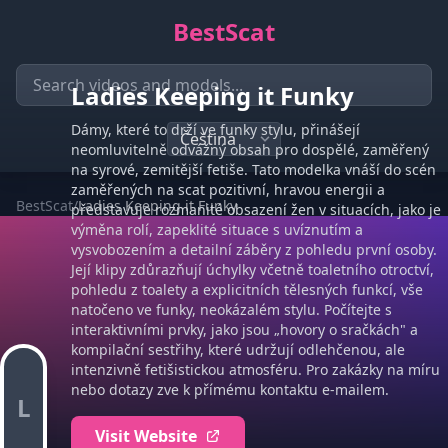
BestScat
Ladies Keeping it Funky
Dámy, které to drží ve funky stylu, přinášejí
neomluvitelně odvážný obsah pro dospělé, zaměřený
na syrové, zemitější fetiše. Tato modelka vnáší do scén
zaměřených na scat pozitivní, hravou energii a
BestScat
/
Ladies Keeping it Funky
představuje rozmanité obsazení žen v situacích, jako je
výměna rolí, zapeklité situace s uvíznutím a
vysvobozením a detailní záběry z pohledu první osoby.
Její klipy zdůrazňují úchylky včetně toaletního otroctví,
pohledu z toalety a explicitních tělesných funkcí, vše
natočeno ve funky, neokázalém stylu. Počítejte s
interaktivními prvky, jako jsou „hovory o sračkách" a
kompilační sestřihy, které udržují odlehčenou, ale
intenzivně fetišistickou atmosféru. Pro zakázky na míru
nebo dotazy zve k přímému kontaktu e-mailem.
L
Visit Website