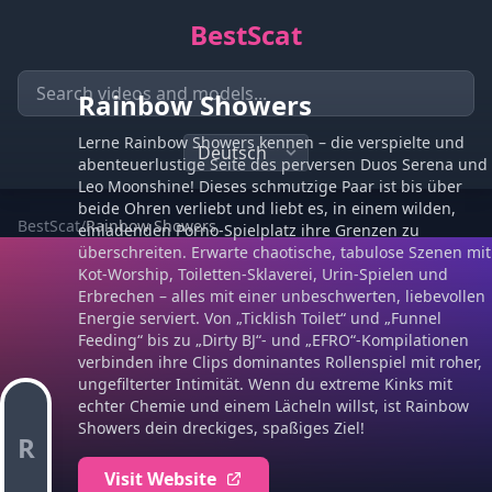
BestScat
Rainbow Showers
Lerne Rainbow Showers kennen – die verspielte und
abenteuerlustige Seite des perversen Duos Serena und
Leo Moonshine! Dieses schmutzige Paar ist bis über
beide Ohren verliebt und liebt es, in einem wilden,
BestScat
/
Rainbow Showers
einladenden Porno-Spielplatz ihre Grenzen zu
überschreiten. Erwarte chaotische, tabulose Szenen mit
Kot-Worship, Toiletten-Sklaverei, Urin-Spielen und
Erbrechen – alles mit einer unbeschwerten, liebevollen
Energie serviert. Von „Ticklish Toilet“ und „Funnel
Feeding“ bis zu „Dirty BJ“- und „EFRO“-Kompilationen
verbinden ihre Clips dominantes Rollenspiel mit roher,
ungefilterter Intimität. Wenn du extreme Kinks mit
echter Chemie und einem Lächeln willst, ist Rainbow
Showers dein dreckiges, spaßiges Ziel!
R
Visit Website