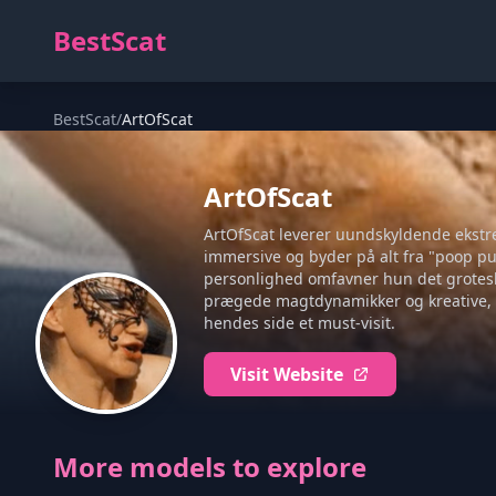
BestScat
BestScat
/
ArtOfScat
ArtOfScat
ArtOfScat leverer uundskyldende ekstre
immersive og byder på alt fra "poop p
personlighed omfavner hun det grotesk
prægede magtdynamikker og kreative, b
hendes side et must-visit.
Visit Website
More models to explore