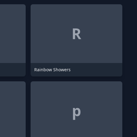
R
Rainbow Showers
p