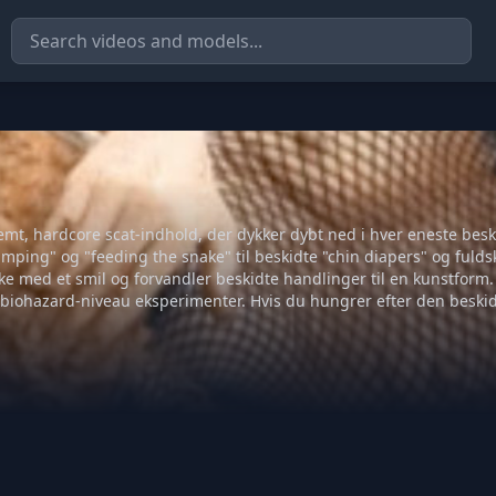
mt, hardcore scat-indhold, der dykker dybt ned i hver eneste besk
umping" og "feeding the snake" til beskidte "chin diapers" og ful
e med et smil og forvandler beskidte handlinger til en kunstform.
iohazard-niveau eksperimenter. Hvis du hungrer efter den beskid