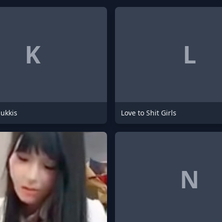
K
L
ukkis
Love to Shit Girls
N