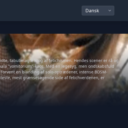
idte, tabubelagte krog af fetichismen. Hendes scener er rå og
dskala "vomitorium"-kaos. Med en legesyg, men ondskabsfuld
 Forvent en blanding af solo-optrædener, intense BDSM-
teste, mest grænsesøgende side af fetichverdenen, er