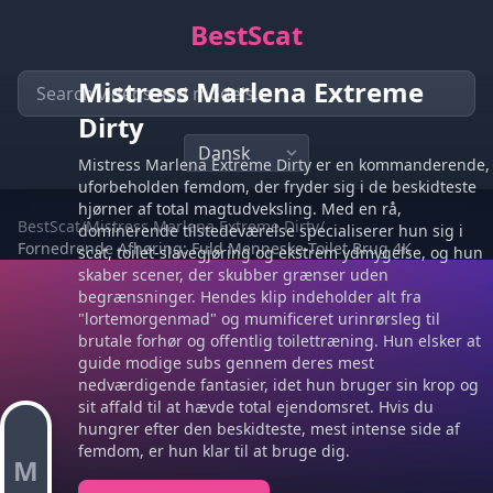
BestScat
Mistress Marlena Extreme
Dirty
Mistress Marlena Extreme Dirty er en kommanderende,
uforbeholden femdom, der fryder sig i de beskidteste
hjørner af total magtudveksling. Med en rå,
BestScat
/
Mistress Marlena Extreme Dirty
/
dominerende tilstedeværelse specialiserer hun sig i
Fornedrende Afhøring: Fuld Menneske-Toilet Brug 4K
scat, toilet-slavegjøring og ekstrem ydmygelse, og hun
skaber scener, der skubber grænser uden
begrænsninger. Hendes klip indeholder alt fra
"lortemorgenmad" og mumificeret urinrørsleg til
brutale forhør og offentlig toilettræning. Hun elsker at
guide modige subs gennem deres mest
nedværdigende fantasier, idet hun bruger sin krop og
sit affald til at hævde total ejendomsret. Hvis du
hungrer efter den beskidteste, mest intense side af
femdom, er hun klar til at bruge dig.
M