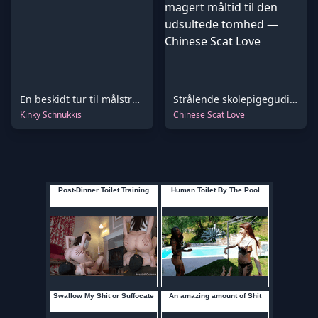
En beskidt tur til målstregen
Strålende skolepigegudinde i hvide sneakers serverer et magert måltid til den udsultede tomhed
Kinky Schnukkis
Chinese Scat Love