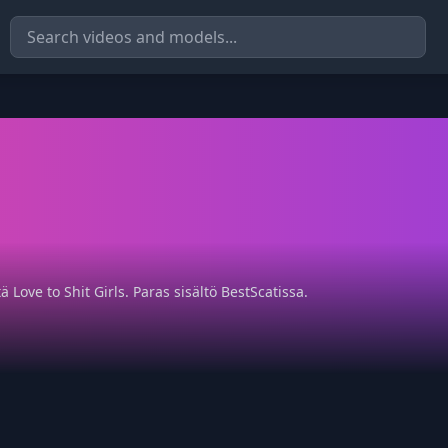
tä Love to Shit Girls. Paras sisältö BestScatissa.