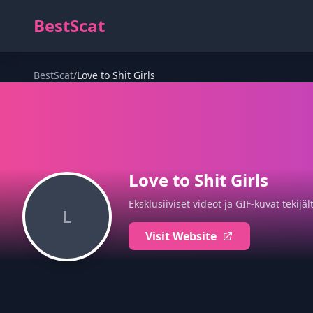
BestScat
BestScat
/
Love to Shit Girls
Love to Shit Girls
Eksklusiiviset videot ja GIF-kuvat tekijäl
L
Visit Website