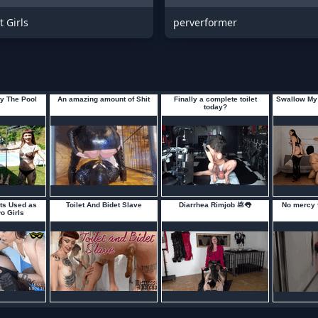
t Girls
perverformer