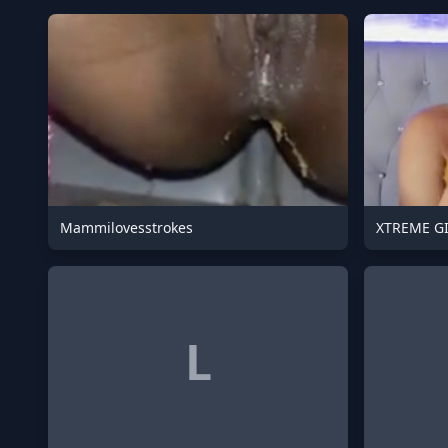
Mammilovesstrokes
XTREME G
L