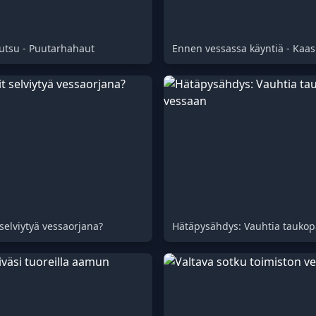
utsu - Puutarhahaut
 selviytyä vessaorjana?