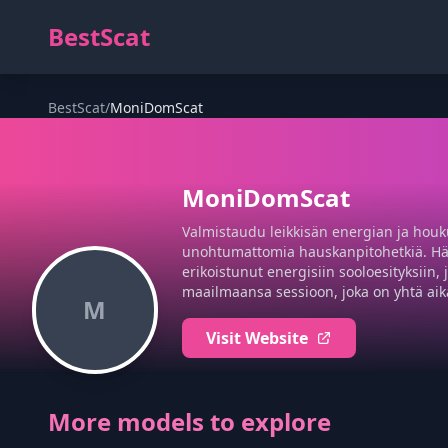
BestScat
BestScat
/
MoniDomScat
MoniDomScat
Valmistaudu leikkisän energian ja houku
unohtumattomia hauskanpitohetkiä. Häne
erikoistunut energisiin sooloesityksiin
maailmaansa sessioon, joka on yhtä aika
M
Visit Website
More models to explore