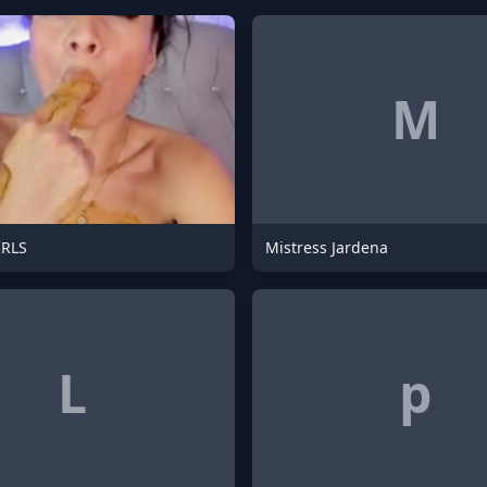
M
IRLS
Mistress Jardena
L
p