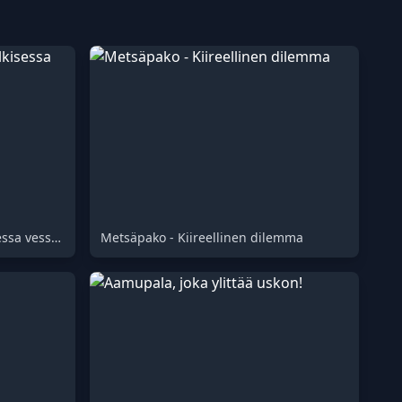
Charomaattinen tapaus julkisessa vessassa
Metsäpako - Kiireellinen dilemma