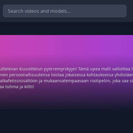
ttelevan kiusoittelun pyörremyrskyyn! Tämä upea malli valloittaa lu
n persoonallisuutensa loistaa jokaisessa kohtauksessa yhdistäen
, jalkafetissisisältöön ja mukaansatempaavaan roolipeliin, joka saa
a tuhma ja kiltti!