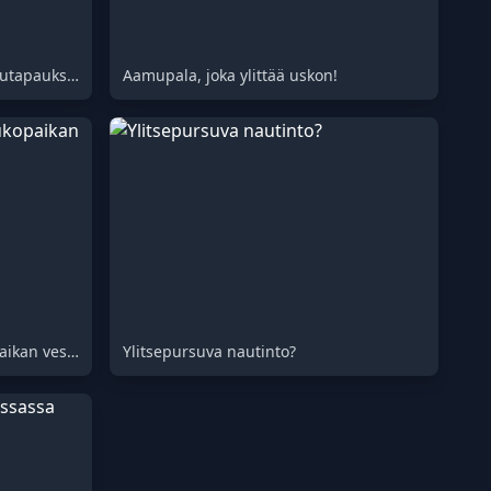
Ennen vessassa käyntiä - Kaasutapauksia kokoelma
Aamupala, joka ylittää uskon!
Hätäpysähdys: Vauhtia taukopaikan vessaan
Ylitsepursuva nautinto?