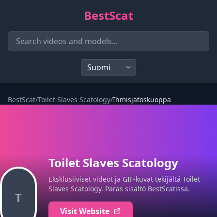
BestScat
BestScat
/
Toilet Slaves Scatology
/
Ihmisjätöskuoppa
Toilet Slaves Scatology
Eksklusiiviset videot ja GIF-kuvat tekijältä Toilet
Slaves Scatology. Paras sisältö BestScatissa.
T
Visit Website