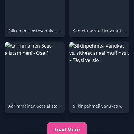
Silkkinen Ulostevanukas vs sitkeä Anaalibrownie – Osa 2
Samettinen kakka-vanukas vs sitkeä kakka-brownie – Osa 1
Äärimmäinen Scat-alistaminen! - Osa 1
Silkinpehmeä vanukas vs. sitkeät anaalimuffinssit – Täysi versio
Load More