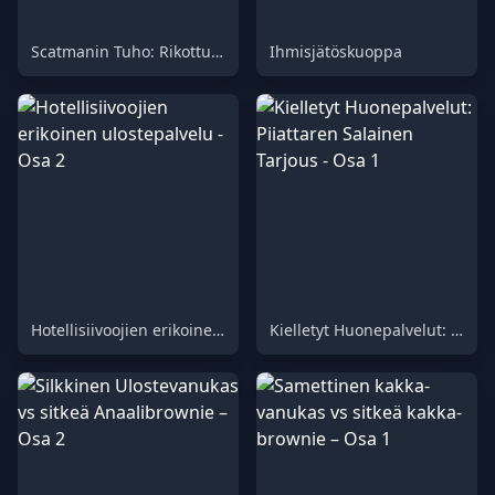
Scatmanin Tuho: Rikottu ja Merkitty
Ihmisjätöskuoppa
Hotellisiivoojien erikoinen ulostepalvelu - Osa 2
Kielletyt Huonepalvelut: Piiattaren Salainen Tarjous - Osa 1