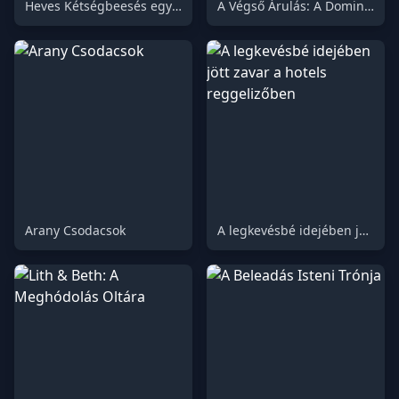
Heves Kétségbeesés egy Nyilvános Wc-ben
A Végső Árulás: A Dominatrix Megtorlása
Arany Csodacsok
A legkevésbé idejében jött zavar a hotels reggelizőben