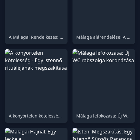
A Málagai Rendelkezés: Egy Trónom a Személyes Mosdómért
Málaga alárendelése: A végső megaláztatás éjszakája
A könyörtelen kötelesség - Egy istennő rituáléjának megszakítása
Málaga lefokozása: Új WC rabszolga koronázása