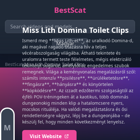
BestScat
Miss Lith Domina Toilet Clips
Ismerd meg **Miss Lith-et**, az uralkodó Domina-d,
aki magával ragadó utazásra hív a teljes
vécérabszolgaság világába. Átható tekintete és
uralomra termett teste félelmetes, mégis elektrizáló
BestScat
/
Miss Lith Domina Toilet Clips
tekintélyt sugároz, amelytől az engedelmes szubok
remegnek. Világa a keményvonalas megalázásról szól:
számíts intenzív **pisilésre**, **ürüléketetésre**,
**fingásra**, **hányásra** és könyörtelen
**köpködésre**. Az izzadt edzőtermi szolgaságtól az
éjféli POV-tréningeken át a kaotikus, több dominás
dungeonokig minden klip a hatalomcsere nyers,
mocskos rituáléja. Ha valódi megaláztatásra és ősi
rendetlenségre vágysz, lépj be a dungeonjába – de
készülj fel, hogy minden következményt lenyelsz.
M
Visit Website