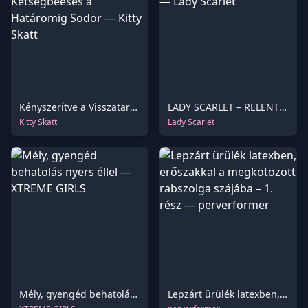
Kényszerítve a Visszatartásra: A Kétségbeesés a Határomig Sodor
LADY SCARLET – RELENTLESS RELEASE hd
Kitty Skatt
Lady Scarlet
Mély, gyengéd behatolás nyers éllel
Lepzárt ürülék latexben, erőszakkal a megkötözött rabszolga szájába – 1. rész