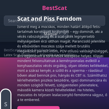
BestScat
Scat and Piss Femdom
Ismerd meg a mocskos, minden határt átlépő fetis-
tartalmak koronázott királynőjét – egy dominát, aki a
vécés rabszolgaság és a scat-játék legnyersebb
mélységeiben érzi otthon magát. Parancsoló jelenléte
és elbűvölően mocskos szája mellett brutális
BestScat
/
Scat and Piss Femdom
/
megalázást párosít intim, POV-stílusú valósághűséggel,
Latex Scat Találkozó – Második Kameraállás
ami egyenesen a történések közepébe helyez. Klipjei
mindent felvonultatnak a keményvonalas evőktől a
konyhaasztalos vécés orgiákig, olyan ötletes kellékekkel,
mint a száraz kenyér, a szőlő és a sperma – ráadásul
bőven akad bennük pisi, hányás és CBT is. Számíthatsz
kérlelhetetlen piszkos beszédre, igazi dominanciára és
minden szögből felvett, szégyentelen jelenetekre,
második kamera közeli felvételekkel. Ha hiteles,
maszatos és teljesen lealacsonyító femdomra vágysz, ő
a te embered.
S