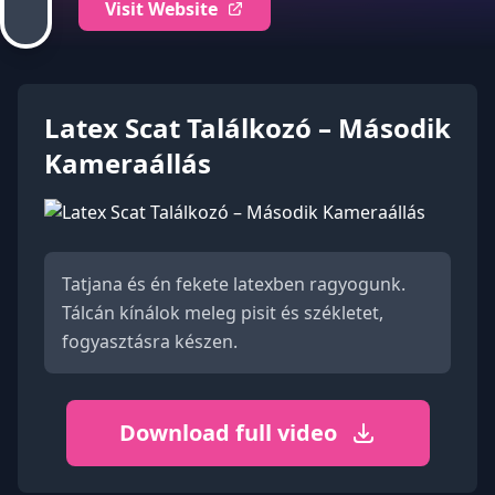
Visit Website
Latex Scat Találkozó – Második
Kameraállás
Tatjana és én fekete latexben ragyogunk.
Tálcán kínálok meleg pisit és székletet,
fogyasztásra készen.
Download full video