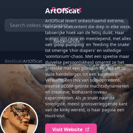
BestScat
ArtOfScat
ArtOfScat levert onbeschaamd extreme,
keiharde scatcontent die diep in elke vieze,
taboerijke hoek van de fetisj duikt. Haar
scenes zijn rauw en meeslepend, met alles
van 'poop pumping' en 'feeding the snake'
tot smerige 'chin diapers' en volledige
'vomitorium'-chaos. Met een speelse maar
BestScat
/
ArtOfScat
duivelse persoonlijkheid omarmt ze het
groteske met een glimlach en verheft ze
vuile handelingen tot een kunstvorm.
Verwacht een mix van solo-optredens,
intense BDSM-getinte machtsdynamieken
en creatieve, biohazard-niveau
experimenten. Als je snakt naar de
smerigste, meest grensverleggende kant
van de kinky wereld, is haar pagina een
must-visit.
Visit Website