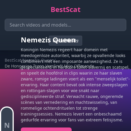
BestScat
Nemezis Queen
Koningin Nemezis regeert haar domein met
meedogenloze autoriteit, waarbij ze opvallende looks
BestScat
/
Nemezis Queen
/
combineert met een imposante aanwezigheid. Ze is
De Hongerige Troon Verslindt Mijn Offerande
gespecialiseerd in hardcore toilet-slavernij en scatspel,
en speelt de hoofdrol in clips waarin ze haar slaven
zware, romige ladingen voert als een "menselijk toilet"-
ervaring. Haar content bevat ook intense zweepslagen
en rottingan-slagen voor wie snakt naar
gedisciplineerde straf. Verwacht rauwe, ongeremde
scènes van vernedering en machtswisseling, van
rommelige ochtendrituelen tot strenge
trainingssessies. Nemezis levert een onbeschaamd
gedurfde ervaring voor fans van extreem fetisjisme.
N