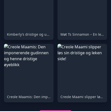
Kimberly’s dristige og ufiltrerte øyeblikk!
Møt Ts Sinnamon – En legende i aksjon!
Creole Maamis: Den imponerende gudinnen og henne dristige øyeblikk
Creole Maami slipper løs sin dristige og leken side!