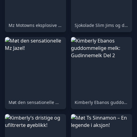
Mz Motowns eksplosive krempai-øyeblikk
Sjokolade Slim Jims og den fortryllende magien ved den rumpe!
Møt den sensationelle Mz Jazel!
Kimberly Ebanos guddommelige melk: Gudinnemelk Del 2