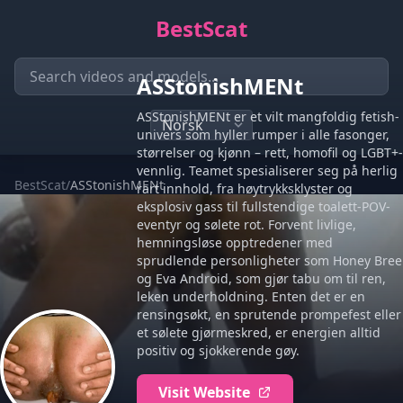
BestScat
ASStonishMENt
ASStonishMENt er et vilt mangfoldig fetish-
univers som hyller rumper i alle fasonger,
størrelser og kjønn – rett, homofil og LGBT+-
vennlig. Teamet spesialiserer seg på herlig
BestScat
/
ASStonishMENt
rart innhold, fra høytrykksklyster og
eksplosiv gass til fullstendige toalett-POV-
eventyr og sølete rot. Forvent livlige,
hemningsløse opptredener med
sprudlende personligheter som Honey Bree
og Eva Android, som gjør tabu om til ren,
leken underholdning. Enten det er en
rensingsøkt, en sprutende prompefest eller
et sølete gjørmeskred, er energien alltid
positiv og sjokkerende gøy.
Visit Website