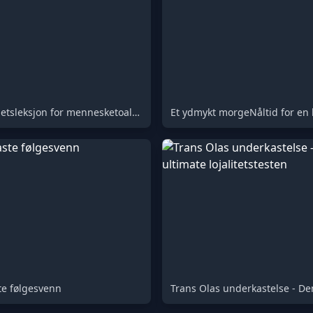
En ydmykhetsleksjon for mennesketoalettet
te følgesvenn