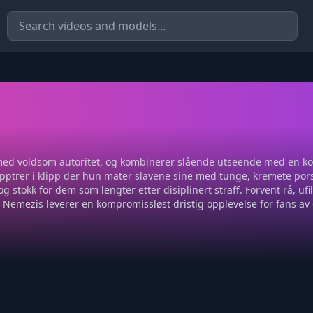
med voldsom autoritet, og kombinerer slående utseende med en ko
g opptrer i klipp der hun mater slavene sine med tunge, kremete p
g stokk for dem som lengter etter disiplinert straff. Forvent rå, u
r. Nemezis leverer en kompromissløst dristig opplevelse for fans av