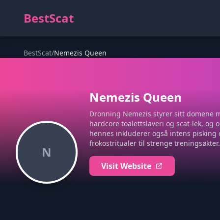
BestScat
BestScat
/
Nemezis Queen
Nemezis Queen
Dronning Nemezis styrer sitt domene 
hardcore toalettslaveri og scat-lek, o
hennes inkluderer også intens pisking o
frokostritualer til strenge treningsøkte
N
Visit Website