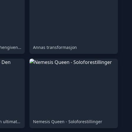
Et ydmykt morgeNåltid for en hengivent tjener
Annas transformasjon
Trans Olas underkastelse - Den ultimate lojalitetstesten
Nemesis Queen - Soloforestillinger