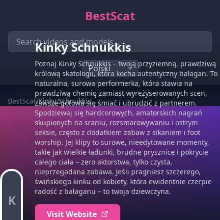
BestScat
Kinky Schnukkis
Poznaj Kinky Schnukkis – twoją przyziemną, prawdziwą
królową skatologii, która kocha autentyczny bałagan. To
naturalna, surowa performerka, która stawia na
prawdziwą chemię zamiast wyreżyserowanych scen,
BestScat
/
Kinky Schnukkis
zawsze gotowa się śmiać i ubrudzić z partnerem.
Spodziewaj się hardcorowych, amatorskich nagrań
skupionych na sraniu, rozsmarowywaniu i ostrym
seksie, często z dodatkiem zabaw z sikaniem i foot
worship. Jej klipy to surowe, nieedytowane momenty,
takie jak wielkie ładunki, brudne prysznice i pokrycie
całego ciała – zero aktorstwa, tylko czysta,
nieprzegadana zabawa. Jeśli pragniesz szczerego,
świńskiego kinku od kobiety, która ewidentnie czerpie
radość z bałaganu – to twoja dziewczyna.
K
Visit Website