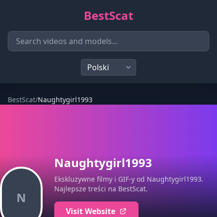
BestScat
BestScat
/
Naughtygirl1993
Naughtygirl1993
Ekskluzywne filmy i GIF-y od Naughtygirl1993.
Najlepsze treści na BestScat.
N
Visit Website