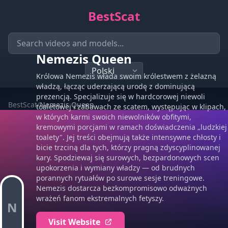
BestScat
Nemezis Queen
Królowa Nemezis włada swoim królestwem z żelazną
władzą, łącząc uderzającą urodę z dominującą
prezencją. Specjalizuje się w hardcorowej niewoli
BestScat
/
Nemezis Queen
toaletowej i zabawach ze scatem, występując w klipach,
w których karmi swoich niewolników obfitymi,
kremowymi porcjami w ramach doświadczenia „ludzkiej
toalety". Jej treści obejmują także intensywne chłosty i
bicie trzciną dla tych, którzy pragną zdyscyplinowanej
kary. Spodziewaj się surowych, bezpardonowych scen
upokorzenia i wymiany władzy — od brudnych
porannych rytuałów po surowe sesje treningowe.
Nemezis dostarcza bezkompromisowo odważnych
wrażeń fanom ekstremalnych fetyszy.
N
Visit Website