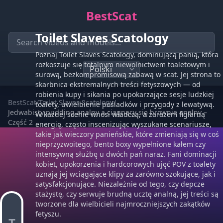
BestScat
Toilet Slaves Scatology
Poznaj Toilet Slaves Scatology, dominującą panią, która
rozkoszuje się totalnym niewolnictwem toaletowym i
surową, bezkompromisową zabawą w scat. Jej strona to
skarbnica ekstremalnych treści fetyszowych — od
robienia kupy i sikania po upokarzające sesje ludzkiej
BestScat
/
Toilet Slaves Scatology
/
toalety, uwielbienie pośladków i przygody z lewatywą.
Jedwabisty pudding analny a ciągnący się brownie analny –
W każdej scenie wnosi władczą, a zarazem figlarną
Część 2
energię, często inscenizując wyszukane scenariusze,
takie jak wieczory panieńskie, które zmieniają się w coś
nieprzyzwoitego, bento boxy wypełnione kałem czy
intensywną służbę u dwóch pań naraz. Fani dominacji
kobiet, upokorzenia i hardcorowych ujęć POV z toalety
uznają jej wciągające klipy za zarówno szokujące, jak i
satysfakcjonujące. Niezależnie od tego, czy depcze
stażystę, czy serwuje brudną ucztę analną, jej treści są
tworzone dla wielbicieli najmroczniejszych zakątków
fetyszu.
T