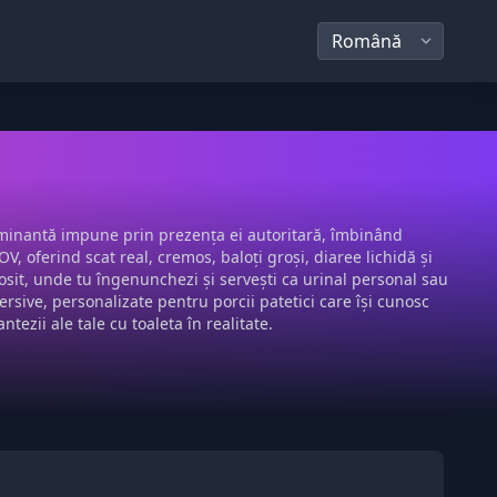
dominantă impune prin prezența ei autoritară, îmbinând
, oferind scat real, cremos, baloți groși, diaree lichidă și
rosit, unde tu îngenunchezi și servești ca urinal personal sau
sive, personalizate pentru porcii patetici care își cunosc
ezii ale tale cu toaleta în realitate.