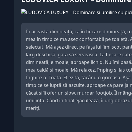
În această dimineață, ca în fiecare dimineață, mă 
mea în timp ce mă așez confortabil pe toaletă. 
selectat. Mă așez direct pe fața lui, îmi scot p
larg deschisă, gata să servească. La fiecare câte
dimineață, e moale, aproape lichid. Nu îmi pasă.
mea caldă și moale. Mă relaxez, împing și las tot
Înghite-o. Toată. El ezită, făcând o grimasă. Aș
timp ce se luptă să asculte, aproape că pare jaln
căcat și îi ofer un slow, murdar footjob. Îl mân
umilință. Când în final ejaculează, îi ung obraz
meriți.