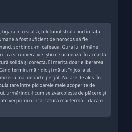
țigară în cealaltă, telefonul strălucind în fața
umane a fost suficient de norocos să fie
, comand, sorbindu-mi cafeaua. Gura lui rămâne
du-l ca scrumieră vie. Știu ce urmează. În această
ură solidă și corectă. El merită doar eliberarea
nd termin, mă ridic și mă uit în jos la el.
 mizeria mai departe pe gât. Nu are de ales. În
 pula tare între picioarele mele acoperite de
lui, urmărindu-l cum se zvârcolește de plăcere și
 poate vei primi o încărcătură mai fermă… dacă o