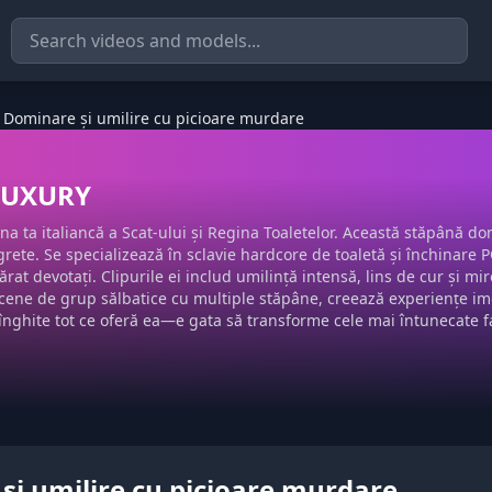
Dominare și umilire cu picioare murdare
LUXURY
na ta italiancă a Scat-ului și Regina Toaletelor. Această stăpână 
ete. Se specializează în sclavie hardcore de toaletă și închinare POV
rat devotați. Clipurile ei includ umilință intensă, lins de cur și mi
cene de grup sălbatice cu multiple stăpâne, creează experiențe imer
nghite tot ce oferă ea—e gata să transforme cele mai întunecate fant
 umilire cu picioare murdare