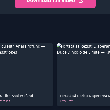
Download full video
cu Filth Anal Profund
strokes
Kitty Skatt