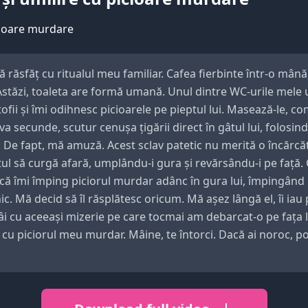
răsfăț cu ritualul meu familiar. Cafea fierbinte într-o mână, 
Astăzi, toaleta are formă umană. Unul dintre WC-urile mele 
antofii și îmi odihnesc picioarele pe pieptul lui. Masează-le
va secunde, scutur cenușa țigării direct în gâtul lui, folosin
 De fapt, mă amuză. Acest sclav patetic nu merită o încărcăt
ul să curgă afară, umplându-i gura și revărsându-i pe față. Câ
a că îmi împing piciorul murdar adânc în gura lui, împingând
ic. Mă decid să îl răsplătesc oricum. Mă așez lângă el, îi iau
gâi cu aceeași mizerie pe care tocmai am debarcat-o pe fața 
ul cu piciorul meu murdar. Mâine, te întorci. Dacă ai noroc,