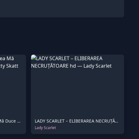
Forțată să Rezist: Disperarea Mă Duce Dincolo de Limite
LADY SCARLET – ELIBERAREA NECRUȚĂTOARE hd
Lady Scarlet