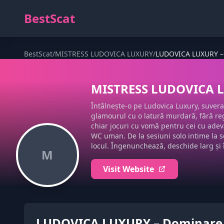
BestScat
BestScat
/
MISTRESS LUDOVICA LUXURY
/
LUDOVICA LUXURY – 
MISTRESS LUDOVICA 
Întâlnește-o pe Ludovica Luxury, suvera
glamourul cu o latură murdară, fără regr
chiar jocuri cu vomă pentru cei cu adevă
WC uman. De la sesiuni solo intime la s
locul. Îngenunchează, deschide larg și î
M
Visit Website
LUDOVICA LUXURY – Dominare și