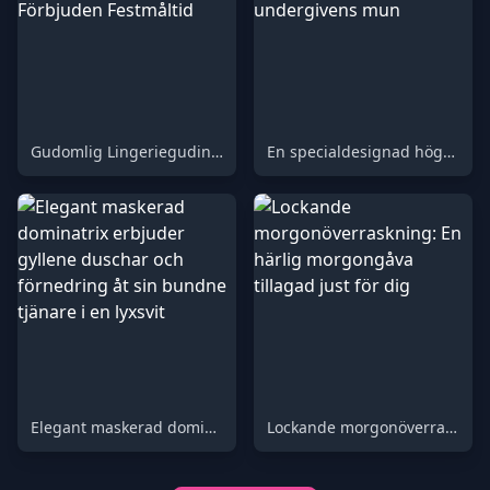
Gudomlig Lingeriegudinna Ger Sin Hängivne Tjänare en Förbjuden Festmåltid
En specialdesignad högeffektiv toalettmaskin, avfall släpps direkt i undergivens mun
Elegant maskerad dominatrix erbjuder gyllene duschar och förnedring åt sin bundne tjänare i en lyxsvit
Lockande morgonöverraskning: En härlig morgongåva tillagad just för dig