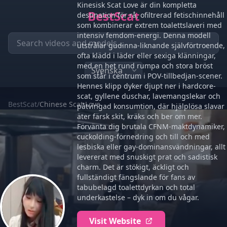
Kinesisk Scat Love är din kompletta
BestScat
destination för rå, ofiltrerad fetischinnehåll
som kombinerar extrem toalettslaveri med
intensiv femdom-energi. Denna modell
utstrålar gudinna-liknande självförtroende,
ofta klädd i läder eller sexiga klänningar,
med en het rund rumpa och stora bröst
som står i centrum i POV-tillbedjan-scener.
Hennes klipp dyker djupt ner i hardcore-
scat, gyllene duschar, lavemangslekar och
BestScat
/
Chinese Scat Love
påtvingad konsumtion, där hjälplösa slavar
äter färsk skit, kräks och ber om mer.
Förvänta dig brutala CFNM-maktdynamiker,
cuckolding-förnedring och till och med
lesbiska eller gay-dominansvändningar, allt
levererat med snuskigt prat och sadistisk
charm. Det är stökigt, äckligt och
fullständigt fängslande för fans av
tabubelagd toalettdyrkan och total
underkastelse – dyk in om du vågar.
Visit Website