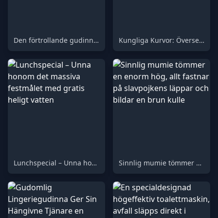
Den förtrollande gudinnan överväldigar sin hängivne slav med en obeveklig ström av smuts
Kungliga Kurvor: Överseende Matning med Drottningens Förföriska Närvaro
Lunchspecial – Unna honom det massiva festmålet med gratis heligt vatten
Sinnlig mumie tömmer en enorm hög, allt fastnar på slavpojkens läppar och bildar en brun kulle