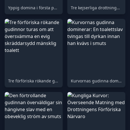
Yppig domina i första person lättar sig medan hon förnedrar dig hänsynslöst
Tre kejserliga drottningar kröner en tacksam tjänare med festlig fothyllning som svämmar över hans kungliga tron
Tre förföriska rökande gudinnor turas om att översvämma en evig skräddarsydd mänsklig toalett
Kurvornas gudinna dominerar: En toalettslav tvingas till dyrkan innan han kvävs i smuts