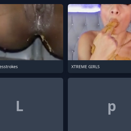
sstrokes
XTREME GIRLS
L
p