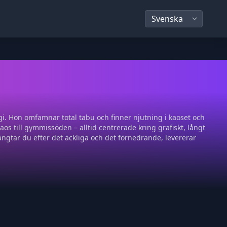
gi. Hon omfamnar total tabu och finner njutning i kaoset och
os till gymmissöden – alltid centrerade kring grafiskt, långt
ängtar du efter det äckliga och det förnedrande, levererar