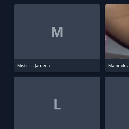
M
Mistress Jardena
Mammilove
L