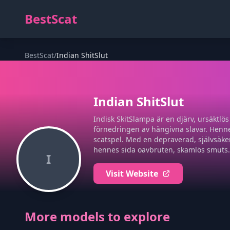
BestScat
BestScat
/
Indian ShitSlut
Indian ShitSlut
Indisk SkitSlampa är en djärv, ursäktlö
förnedringen av hängivna slavar. Hennes
scatspel. Med en depraverad, självsäker
hennes sida oavbruten, skamlös smuts.
I
Visit Website
More models to explore