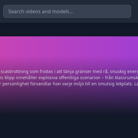
s scatdrottning som frodas i att tänja gränser med rå, snuskig ener
 klipp innehåller explosiva offentliga scenarion – från klassrumska
 personlighet förvandlar hon varje miljö till en smutsig lekplats. L