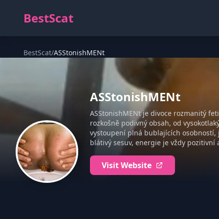
BestScat
BestScat
/
ASStonishMENt
ASStonishMENt
ASStonishMENt je divoce rozmanitý fetiš
rozkošně podivný obsah, od vysokotlaký
vystoupení plná bublajících osobností, j
blátivý sesuv, energie je vždy pozitivn
Visit Website