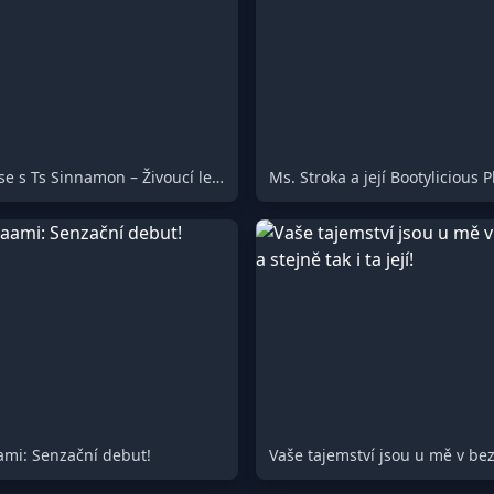
Seznamte se s Ts Sinnamon – Živoucí legenda v akci!
ami: Senzační debut!