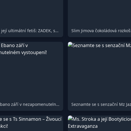
Ts Stroka a její ultimátní fetiš: ZADEK, stříkání a prdy!
Kimberly Ebano září v nezapomenutelném vystoupení!
Seznamte se s senzační Mz Jaz