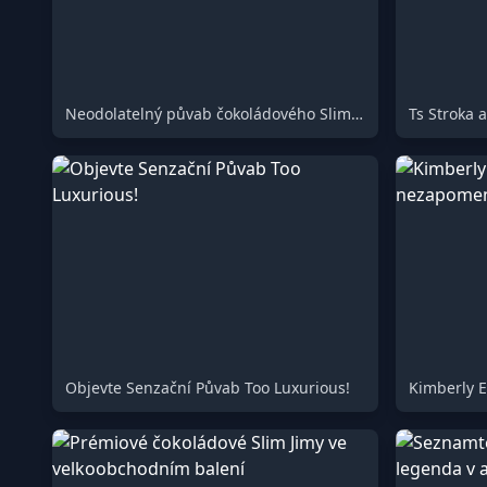
Neodolatelný půvab čokoládového Slim Jima
Objevte Senzační Půvab Too Luxurious!