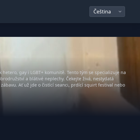
 k hetero, gay i LGBT+ komunitě. Tento tým se specializuje na
rodružství a blátivé neplechy. Čekejte živá, nestydatá
bavu. Ať už jde o čistící seanci, prdící squirt festival nebo