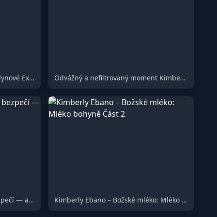
Ms. Stroka a její Bootylicious Plynové Extravaganza
Odvážný a nefiltrovaný moment Kimberly!
Vaše tajemství jsou u mě v bezpečí — a stejně tak i ta její!
Kimberly Ebano – Božské mléko: Mléko bohyně Část 2