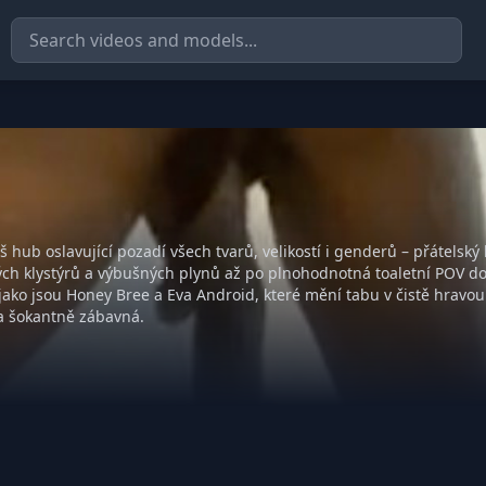
 hub oslavující pozadí všech tvarů, velikostí i genderů – přátelský
ch klystýrů a výbušných plynů až po plnohodnotná toaletní POV dob
ako jsou Honey Bree a Eva Android, které mění tabu v čistě hravou zá
í a šokantně zábavná.