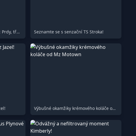
Slim Jimova čokoládová rozkoš: Prdy, třesení zadečku & více!
Seznamte se s senzační TS Stroka!
el!
Výbušné okamžiky krémového koláče od Mz Motown