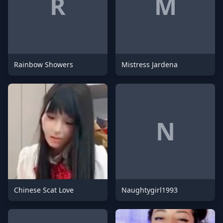
R
M
Rainbow Showers
Mistress Jardena
N
Chinese Scat Love
Naughtygirl1993