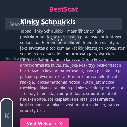
BestScat
Kinky Schnukkis
Tapaa Kinky Schnukkis—maanläheinen, aito
paskakuningatar, joka rakastaa pitää asiat autenttisen
sotkuisina. Hän on luonnollinen, hiomaton esiintyjä,
joka arvostaa aitoa kemiaa käsikirjoitettujen kohtausten
sijaan ja on aina valmis nauramaan ja ryhtymään
BestScat
/
Kinky Schnukkis
tuhmaksi kumppaninsa kanssa. Odota kovaa,
amatöörimäistä kuvausta, joka keskittyy paskomiseen,
levittelyyn ja kovaan panemiseen, usein pissaleikin ja
jalkojen palvonnan kera. Hänen klipinsä tallentavat
raakoja, leikkaamattomia hetkiä, kuten jättimäisiä
möykkyjä, likaisia suihkuja ja koko vartalon peittymistä
—ei näyttelemistä, vain puhdasta, suodattamatonta
hauskanpitoa. Jos kaipaat rehellistä, possumaista
kinkkiä naiselta, joka selvästi nauttii sotkusta, hän on
sinun tyttösi.
K
Visit Website