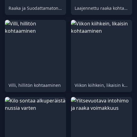
Raaka ja Suodattamaton Kova Scat-kohtaaminen (66)
Laajennettu raaka kohtaaminen (Koko sivukuva, leikkaamaton)
Villi, hillitön kohtaaminen
Viikon kiihkein, likaisin kohtaaminen