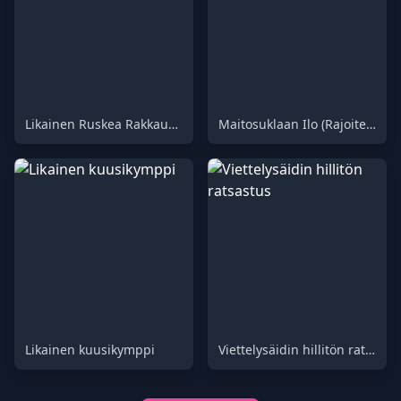
Likainen Ruskea Rakkaus 62
Maitosuklaan Ilo (Rajoitetusti saatavilla) 60
Likainen kuusikymppi
Viettelysäidin hillitön ratsastus