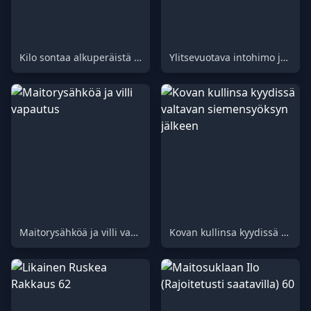
Kilo sontaa alkuperäistä nussia varten
Ylitsevuotava intohimo ja raaka voimakkuus
Maitorysähköä ja villi vapautus
Kovan kullinsa kyydissä valtavan siemensyöksyn jälkeen