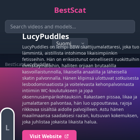
BestScat
LucyPuddles
LucyPuddles on lempi-BBW-skattijumalattaresi, joka tuo
lämmintä, aistillista intohimoa likaisimpiinkin
fetisseihin. Hän on erikoistunut onnellisesti ruokittuihin
BestScat
/
LucyPuddles
ihmiskäymälöihin, halliten orjiaan brutaalilla
kasvoillaistunnolla, likaisella anaalilla ja läheisellä
skatin palvonnalla. Hänen klipinsä ulottuvat sotkuisesta
lesbodominaatiosta ja voitelevasta kehonpalvonnasta
intiimiin WC-koulutukseen ja jopa
oksennusämpärikohtauksiin. Rakastaen pissaa, likaa ja
jumalattaren palvontaa, hän luo uppouttavaa, rajoja
rikkovaa sisältöä aidolle palvojilleen. Astu hänen
maailmaansa saadaksesi raa'an, kutsuvan kokemuksen,
joka juhlistaa jokaista likaista halua.
L
Visit Website