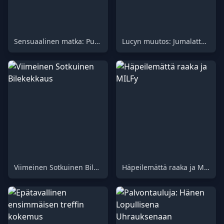
Sensuaalinen matka: Puoli tuntia raakaa ekstaasia
Lucyn muutos: Jumalattaren kosketus
Viimeinen Sotkuinen Bilekekkaus
Häpeilemättä raaka ja MILFy