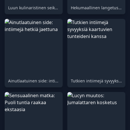
Luun kulinaristinen seikkailu: Ensimmäinen jakso
Hekumaallinen langetus tabu-uhriutumiiseen
Ainutlaatuinen side: intiimejä hetkiä jaettuna
Tutkien intiimejä syvyyksiä kaartuvien tunteideni kanssa