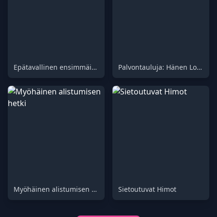
Epätavallinen ensimmäisen treffin kokemus
Palvontauluja: Hänen Lopullisena Uhrauksenaan
Myöhäinen alistumisen hetki
Sietoutuvat Himot