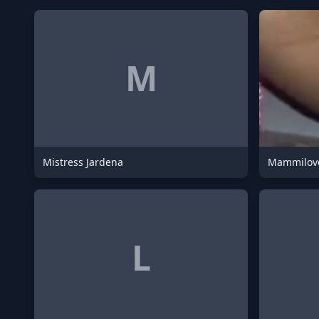
M
Mistress Jardena
Mammilove
L