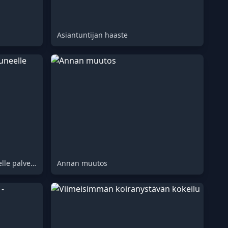
Asiantuntijan haaste
Nöyrä aamupala omistautuneelle palvelijalle
Annan muutos