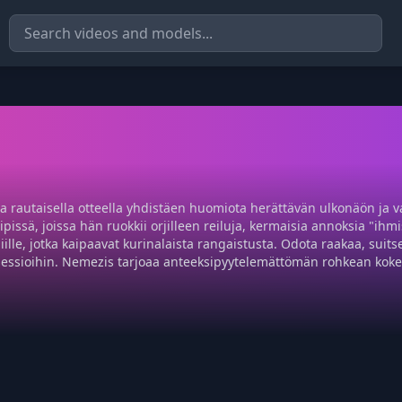
 rautaisella otteella yhdistäen huomiota herättävän ulkonäön ja v
klipissä, joissa hän ruokkii orjilleen reiluja, kermaisia annoksia "
niille, jotka kaipaavat kurinalaista rangaistusta. Odota raakaa, suit
ssessioihin. Nemezis tarjoaa anteeksipyytelemättömän rohkean kok