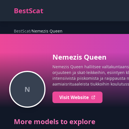
BestScat
BestScat
/
Nemezis Queen
Nemezis Queen
Nemezis Queen hallitsee valtakuntaansa
orjuuteen ja skat-leikkeihin, esiintyen 
intensiivistä piiskomista ja raippausta 
aamiaisrituaaleista tiukkoihin koulutu
N
Visit Website
More models to explore