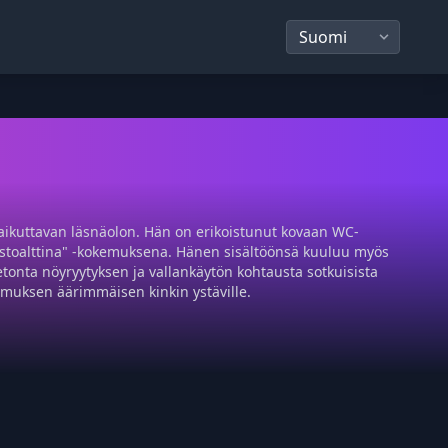
aikuttavan läsnäolon. Hän on erikoistunut kovaan WC-
ihmistoalttina" -kokemuksena. Hänen sisältöönsä kuuluu myös
setonta nöyryytyksen ja vallankäytön kohtausta sotkuisista
emuksen äärimmäisen kinkin ystäville.