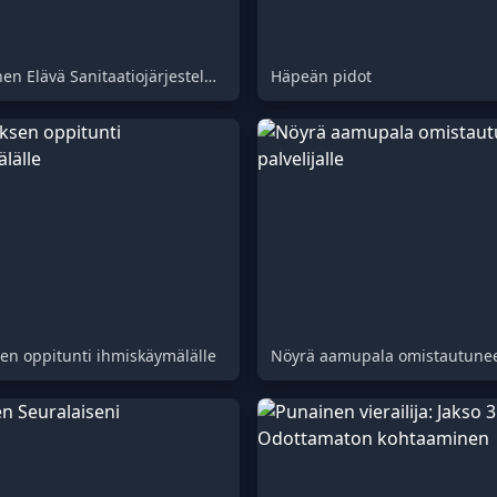
Ultimaattinen Elävä Sanitaatiojärjestelmä
Häpeän pidot
en oppitunti ihmiskäymälälle