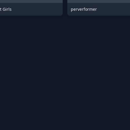
t Girls
perverformer