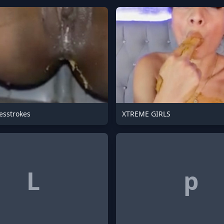
sstrokes
XTREME GIRLS
L
p